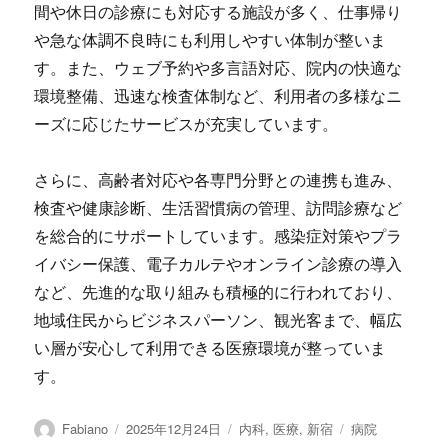
間や休日の診療にも対応する施設が多く、仕事帰り
や急な体調不良時にも利用しやすい体制が整いま
す。また、ウェブ予約や多言語対応、院内の快適な
環境整備、迅速な検査体制など、利用者の多様なニ
ーズに応じたサービスが充実しています。
さらに、高齢者対応や各専門分野との連携も進み、
検査や健康診断、生活習慣病の管理、訪問診療など
を総合的にサポートしています。感染症対策やプラ
イバシー保護、電子カルテやオンライン診療の導入
など、先進的な取り組みも積極的に行われており、
地域住民からビジネスパーソン、観光客まで、幅広
い層が安心して利用できる医療環境が整っていま
す。
投
投
カ
タ
Fabiano
2025年12月24日
内科
,
医療
,
新宿
病院