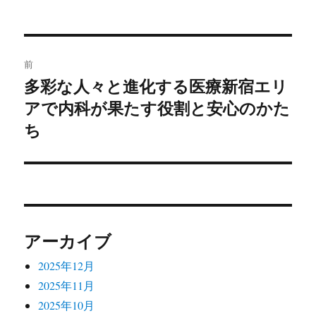
稿
稿
テ
グ
者
日:
ゴ
リ
ー
投
前
稿
多彩な人々と進化する医療新宿エリ
前
アで内科が果たす役割と安心のかた
の
ナ
投
ち
ビ
稿:
ゲ
ー
シ
アーカイブ
ョ
2025年12月
ン
2025年11月
2025年10月