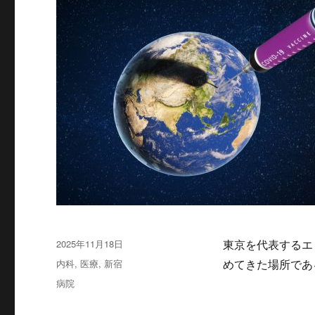
投
2025年11月18日
東京を代表するエ
稿
カ
内科
,
医療
,
新宿
めてきた場所で
日:
テ
タ
病院
ゴ
グ
リ