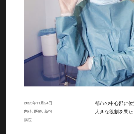
投
2025年11月24日
都市の中心部に位
稿
カ
内科
,
医療
,
新宿
大きな役割を果た
日:
テ
タ
病院
ゴ
グ
リ