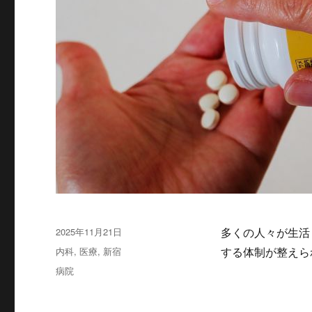
投
2025年11月21日
多くの人々が生活
稿
カ
内科
,
医療
,
新宿
する体制が整えら
日:
テ
タ
病院
ゴ
グ
リ
ー