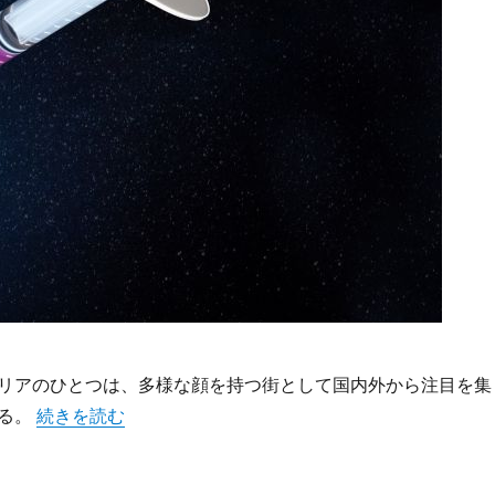
リアのひとつは、多様な顔を持つ街として国内外から注目を集
“新宿の多様な人々を支える進化し続ける内科医療の最前線
ある。
続きを読む