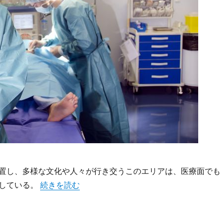
置し、多様な文化や人々が行き交うこのエリアは、医療面でも
“新宿で働く人を支える多様で先進的な内科医療と都
している。
続きを読む