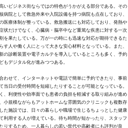
高いビジネス街ならではの特色がうかがえる部分である。その
核病院として救急外来や入院設備を持つ病院も点在しており、
の医療体制が整っている。救急搬送にも対応しており、発熱や
症状だけでなく、心臓病・脳卒中など重篤な疾患に対する一次
割を果たしている。万が一の時にも迅速な対応が期待できるた
らす人や働く人にとって大きな安心材料となっている。また、
新の診断装置や電子カルテを導入しているところも多く、予約
どもデジタル化が進みつつある。
合わせて、インターネットや電話で簡単に予約できたり、事前
て当日の受付時間を短縮したりすることが可能となっている。
く、利便性や効率面でも患者の負担を軽減する取り組みが進め
、小規模ながらもアットホームな雰囲気のクリニックも複数存
した施設では、日々の暮らしや職場で生じるちょっとした健康
て利用する人が増えている。待ち時間が短かったり、スタッフ
たりするため、一人暮らしの若い世代や高齢者にも評判が良