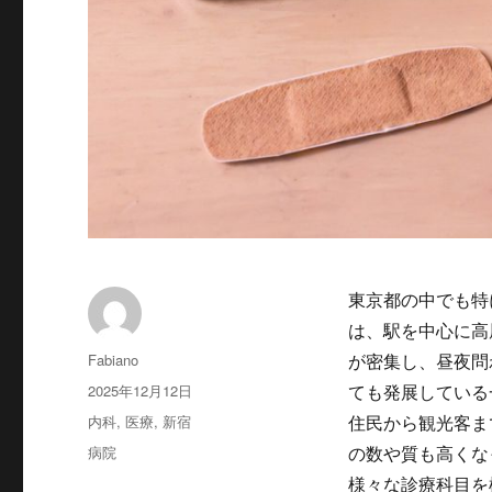
東京都の中でも特
は、駅を中心に高
投
Fabiano
が密集し、昼夜問
稿
投
2025年12月12日
ても発展している
者
稿
カ
内科
,
医療
,
新宿
住民から観光客ま
日:
テ
タ
病院
の数や質も高くな
ゴ
グ
様々な診療科目を
リ